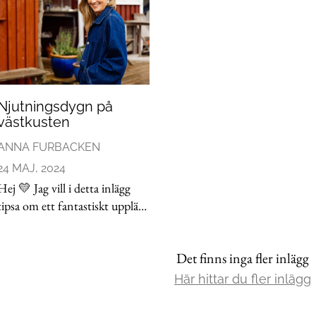
Njutningsdygn på
västkusten
ANNA FURBACKEN
24 MAJ, 2024
Hej 💛 Jag vill i detta inlägg
tipsa om ett fantastiskt upplägg
för dig som vill unna dig och
dina vänner ett riktigt härligt
Det finns inga fler inlägg
och mysigt dygn på västkusten.
Men först vill jag passa på att
Här hittar du fler inlägg
lyfta en stj