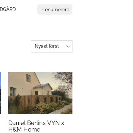
DGÅRD
Prenumerera
MENY
Mer
ir
Om Residence
Prenumerera
tedt
Nyhetsbrev
My Residence
rs
Formpriset
Kontakt
Daniel Berlins VYN x
Cookies
H&M Home