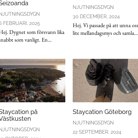
Seizoanda
NJUTNINGSDYGN
NJUTNINGSDYGN
30 DECEMBER, 2024
6 FEBRUARI, 2025
Hej. Vi passade på att unna os
Hej. Dygnet som försvann lika
lite mellandagsmys och samla
snabbt som vanligt. En
ännu mer krafter inför det nya
splittrad känsla när jag kliver på
året. Absolut perfekt ställe om
tåget till Stockholm denna
man vill åka ett dygn med bar
gången. Nyheterna om
och ändå få lite spalyx och
vansinnesdådet i Örebro ligger
vacker naturupple
som en liten klump i
halsgropen o
Staycation på
Staycation Göteborg
Västkusten
NJUTNINGSDYGN
NJUTNINGSDYGN
22 SEPTEMBER, 2024