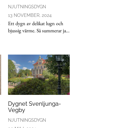
Hantera Preferenser
NJUTNINGSDYGN
Integritetspolicy
13 NOVEMBER, 2024
s
Ett dygn av delikat lugn och
Alla Ämnen
bjussig värme. Så summerar jag
senaste dygnet. Skrivit det
tidigare men skriver igen.
n
Seizobrudarna. Vilka stjärnor.
Upplägget, känslan, gästerna.
Den lilla skaran i en ge
Dygnet Svenljunga-
Vegby
NJUTNINGSDYGN