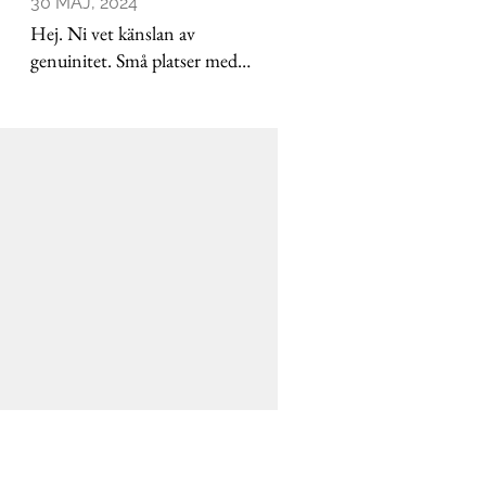
30 MAJ, 2024
Hej. Ni vet känslan av
genuinitet. Små platser med
stora hjärtan. Bultande passion
och ett driv som ständigt flödar
över. Här finns de. In i de täta
skogarna mot småländska
,
lågmälda stockar och sten.