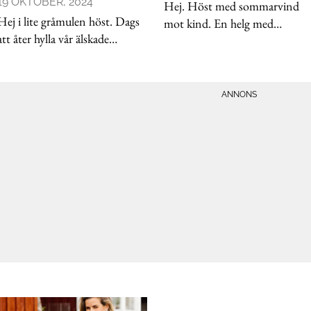
19 OKTOBER, 2024
Hej. Höst med sommarvind
Hej i lite gråmulen höst. Dags
mot kind. En helg med
att åter hylla vår älskade
barndomsvänner med ett enda
västkust och människorna
mål. Att återhämta oss i det
bakom alla fina små pärlor. De
ständigt pågående samtalet om
som driver på och förädlar sina
vart vi befinner oss i livet. Om
platser och affärsidéer. Jag är så
känslorna och kampen, glädjen
glad att kunna lyft
ly