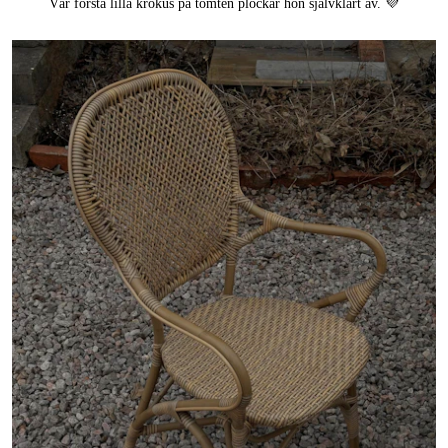
Vår första lilla krokus på tomten plockar hon självklart av. 💜