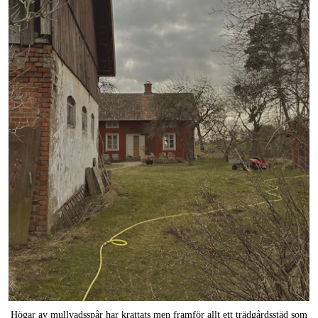
Högar av mullvadsspår har krattats men framför allt ett trädgårdsstäd som