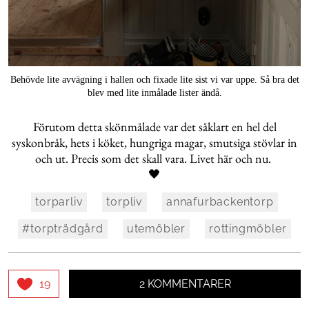
Behövde lite avvägning i hallen och fixade lite sist vi var uppe. Så bra det
blev med lite inmålade lister ändå.
Förutom detta skönmålade var det såklart en hel del
syskonbråk, hets i köket, hungriga magar, smutsiga stövlar in
och ut. Precis som det skall vara. Livet här och nu.
🖤
torparliv
torpliv
annafurbackentorp
#torpträdgård
utemöbler
rottingmöbler
2 KOMMENTARER
19