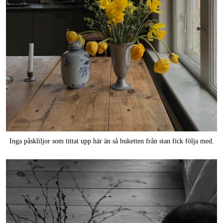
Inga påskliljor som tittat upp här än så buketten från stan fick följa med.