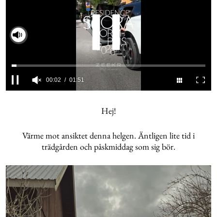
Slå på ljud
0
seconds
of
Hej!
1
minute,
51
Värme mot ansiktet denna helgen. Äntligen lite tid i
seconds
trädgården och påskmiddag som sig bör.