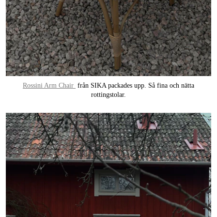
Rossini Arm Chair
från SIKA packades upp. Så fina och nätta
rottingstolar.