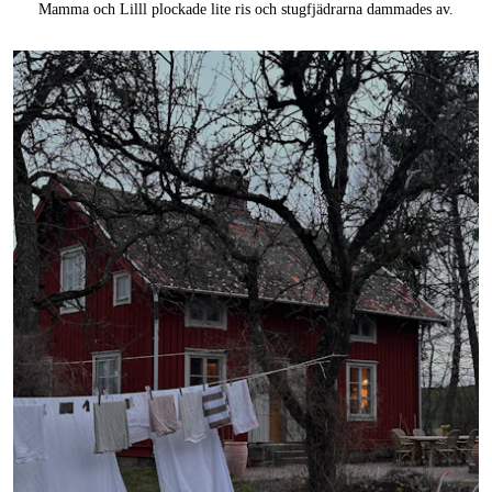
Mamma och Lilll plockade lite ris och stugfjädrarna dammades av.