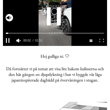
Slå på ljud
0
seconds
of
Hej gulliga ni. 🤍
1
minute,
51
Då fortsätter vi på temat att visa lite bakom kulisserna och
seconds
den här gången en djupdykning i hur vi byggde vår låga
japaninspirerade dagbädd på övervåningen i stugan.