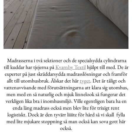
Madrasserna i två sektioner och de specialsydda cylindrarna
till kuddar har tjejerna på
Kvarnby Textil
hjälpt till med. De är
experter på just skräddarsydda madrasslösningar och framför
allt till utomhusbruk. Älskar det här
tyget
. Det är tåligt och
vattenavvisande med förutsättningarna att klara sig utomhus,
men med en så naturlig och mjuk linnelook så fungerar det
verkligen lika bra i inomhusmiljö. Ville egentligen bara ha en
enda lång madrass också men blev lite för trixigt rent
logistiskt. Dock är den tyvärr liiiite för hård så vi skall fylla
med lite mjukare stoppning så man också kan sova gott här
också.