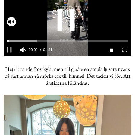
Slå på ljud
00:02
01:51
0
seconds
of
Hej i bitande frostkyla, men till glädje en smula ljusare nyans
1
på vårt annars så mörka tak till himmel. Det tackar vi för. Att
minute,
årstiderna förändras.
51
seconds