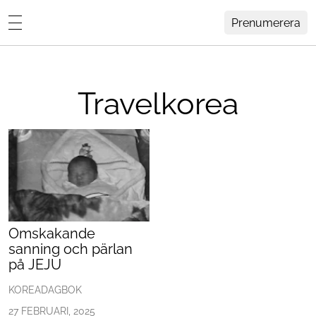
Prenumerera
Anna Furbackens blogg
MENY
Hemma Hos
Travelkorea
Inredning
Design
HEM
ARKIV
Trädgård
OM ANNA
KONTAKT
Influencers
KATEGORIER
Arkitektur
Omskakande
sanning och pärlan
Konst
på JEJU
Livsstil
KOREADAGBOK
27 FEBRUARI, 2025
Resor