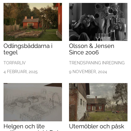
Mat & Dryck
Mer
Odlingsbäddarna i
Olsson & Jensen
tegel
Since 2006
TORPARLIV
TRENDSPANING INREDNING
4 FEBRUARI, 2025
9 NOVEMBER, 2024
Helgen och lite
Utemöbler och påsk