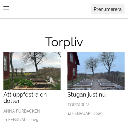
Prenumerera
Anna Furbackens blogg
MENY
Hemma Hos
Torpliv
Inredning
Design
HEM
ARKIV
Trädgård
OM ANNA
KONTAKT
Influencers
KATEGORIER
Arkitektur
Att uppfostra en
Stugan just nu
dotter
Konst
TORPARLIV
ANNA FURBACKEN
12 FEBRUARI, 2025
Livsstil
21 FEBRUARI, 2025
Resor