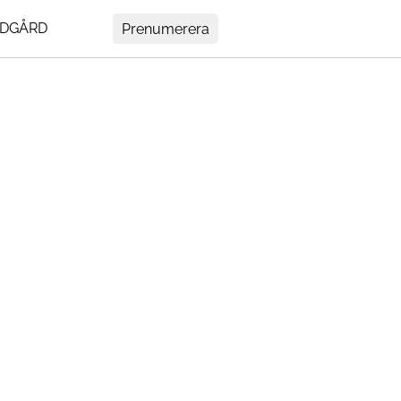
DGÅRD
Prenumerera
MENY
Mer
ir
Om Residence
Prenumerera
tedt
Nyhetsbrev
My Residence
rs
Formpriset
Kontakt
Cookies